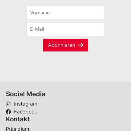
V
o
r
E
n
-
a
M
m
a
e
Abonnieren
i
*
l
*
Social Media
Instagram
Facebook
Kontakt
Präsidium: